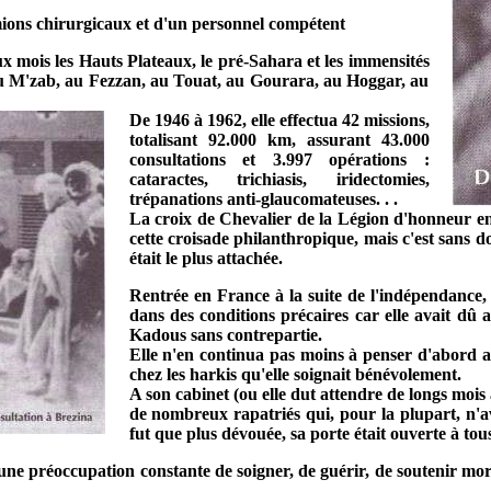
mions chirurgicaux et d'un personnel compétent
 mois les Hauts Plateaux, le pré-Sahara et les immensités
au M'zab, au Fezzan, au Touat, au Gourara, au Hoggar, au
De 1946 à 1962, elle effectua 42 missions,
totalisant 92.000 km, assurant 43.000
consultations et 3.997 opérations :
cataractes, trichiasis, iridectomies,
trépanations anti-glaucomateuses. . .
La croix de Chevalier de la Légion d'honneur en 
cette croisade philanthropique, mais c'est sans d
était le plus attachée.
Rentrée en France à la suite de l'indépendance, e
dans des conditions précaires car elle avait dû
Kadous sans contrepartie.
Elle n'en continua pas moins à penser d'abord a
chez les harkis qu'elle soignait bénévolement.
A son cabinet (ou elle dut attendre de longs mois a
de nombreux rapatriés qui, pour la plupart, n'a
fut que plus dévouée, sa porte était ouverte à tous
une préoccupation constante de soigner, de guérir, de soutenir mo