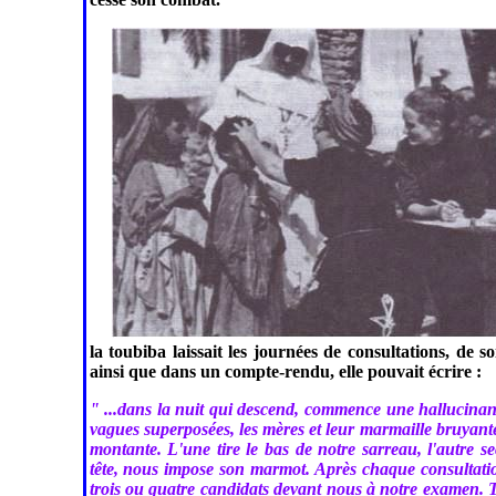
la toubiba laissait les journées de consultations, de 
ainsi que dans un compte-rendu, elle pouvait écrire :
" ...dans la nuit qui descend, commence une hallucinan
vagues superposées, les mères et leur marmaille bruyant
montante. L'une tire le bas de notre sarreau, l'autre s
tête, nous impose son marmot. Après chaque consultatio
trois ou quatre candidats devant nous à notre examen. To