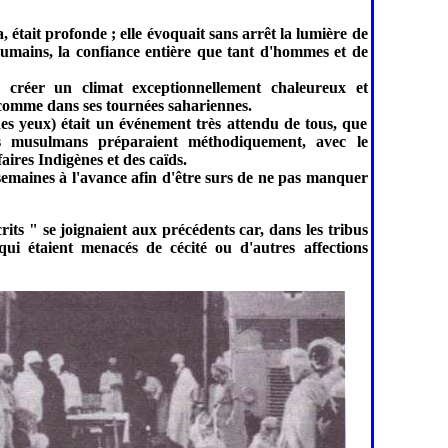
, était profonde ; elle évoquait sans arrêt la lumière de
 humains, la confiance entière que tant d'hommes et de
 créer un climat exceptionnellement chaleureux et
 comme dans ses tournées sahariennes.
des yeux) était un événement très attendu de tous, que
rs musulmans préparaient méthodiquement, avec le
aires Indigènes et des caïds.
 semaines à l'avance afin d'être surs de ne pas manquer
ts " se joignaient aux précédents car, dans les tribus
ui étaient menacés de cécité ou d'autres affections