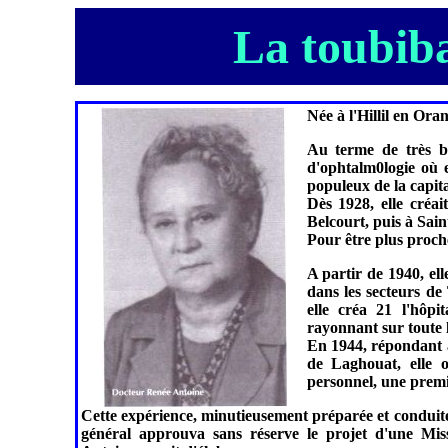
La toubiba
Née à l'Hillil en Ora
Au terme de très bri
d'ophtalm0logie où e
populeux de la capita
Dès 1928, elle créai
Belcourt, puis à Sai
Pour être plus proche
A partir de 1940, el
dans les secteurs de
elle créa 21 l'hôpi
rayonnant sur toute 
En 1944, répondant à
de Laghouat, elle 
personnel, une premiè
Cette expérience, minutieusement préparée et conduite
général approuva sans réserve le projet d'une Mi