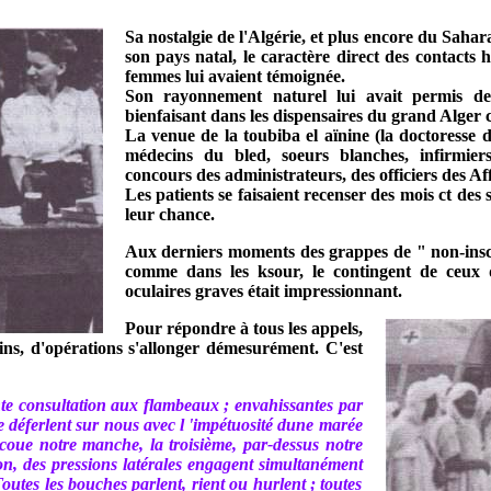
Sa nostalgie de l'Algérie, et plus encore du Sahara
son pays natal, le caractère direct des contacts
femmes lui avaient témoignée.
Son rayonnement naturel lui avait permis de
bienfaisant dans les dispensaires du grand Alger
La venue de la toubiba el aïnine (la doctoresse 
médecins du bled, soeurs blanches, infirmie
concours des administrateurs, des officiers des Aff
Les patients se faisaient recenser des mois ct des
leur chance.
Aux derniers moments des grappes de " non-inscri
comme dans les ksour, le contingent de ceux q
oculaires graves était impressionnant.
Pour répondre à tous les appels,
soins, d'opérations s'allonger démesurément. C'est
te consultation aux flambeaux ; envahissantes par
e déferlent sur nous avec l 'impétuosité dune marée
ecoue notre manche, la troisième, par-dessus notre
n, des pressions latérales engagent simultanément
utes les bouches parlent, rient ou hurlent ; toutes