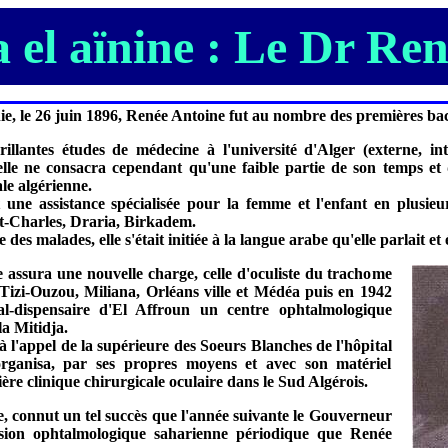
 el aïnine : Le Dr Re
nie, le 26 juin 1896, Renée Antoine fut au nombre des premières bac
llantes études de médecine à l'université d'Alger (externe, int
lle ne consacra cependant qu'une faible partie de son temps et de 
le algérienne.
t une assistance spécialisée pour la femme et l'enfant en plusie
nt-Charles, Draria, Birkadem.
 des malades, elle s'était initiée à la langue arabe qu'elle parlait e
le assura une nouvelle charge, celle d'oculiste du trachome
 Tizi-Ouzou, Miliana, Orléans ville et Médéa puis en 1942
tal-dispensaire d'El Affroun un centre ophtalmologique
la Mitidja.
 l'appel de la supérieure des Soeurs Blanches de l'hôpital
organisa, par ses propres moyens et avec son matériel
re clinique chirurgicale oculaire dans le Sud Algérois.
, connut un tel succès que l'année suivante le Gouverneur
ssion ophtalmologique saharienne périodique que Renée